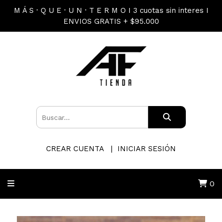
M Á S · Q U E · U N · T E R M O I 3 cuotas sin interes I
ENVIOS GRATIS + $95.000
CREAR CUENTA
INICIAR SESIÓN
0