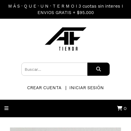
M Á S · Q U E · U N · T E R M O I 3 cuotas sin interes I
ENVIOS GRATIS + $95.000
CREAR CUENTA
INICIAR SESIÓN
0