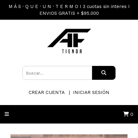
M Á S · Q U E · U N · T E R M O I 3 cuotas sin interes I
ENVIOS GRATIS + $95.000
CREAR CUENTA
INICIAR SESIÓN
0